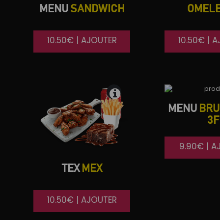
MENU
SANDWICH
OMELE
10.50€ | AJOUTER
10.50€ | 
MENU
BRU
3F
9.90€ | A
TEX
MEX
10.50€ | AJOUTER