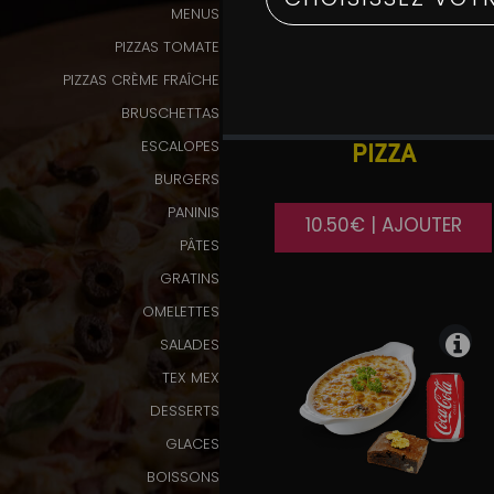
MENUS
Programme
PIZZAS TOMATE
De
PIZZAS CRÈME FRAÎCHE
Fidélité
BRUSCHETTAS
Vos
ESCALOPES
PIZZA
Avis
BURGERS
PANINIS
10.50€ | AJOUTER
Zones
PÂTES
de
Livraison
GRATINS
OMELETTES
SALADES
TEX MEX
DESSERTS
GLACES
BOISSONS