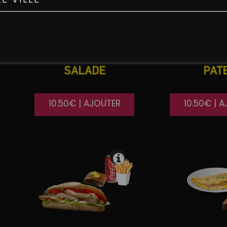
SALADE
PAT
10.50€ | AJOUTER
10.50€ | 