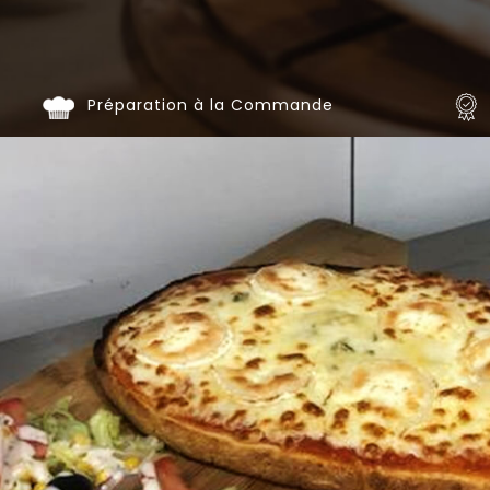
Programme
De
Fidélité
Préparation à la Commande
Vos
Avis
Zones
de
Livraison