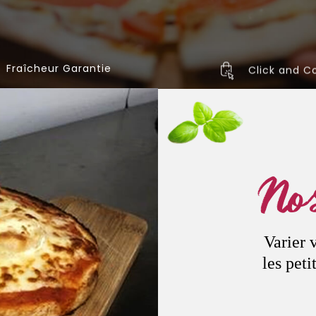
Fraîcheur Garantie
Click and Co
Nos
Varier 
les peti