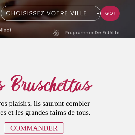
GO!
llect
Programme De Fidélité
 Bruschettas
vos plaisirs, ils sauront combler
tes et les grandes faims de tous.
COMMANDER