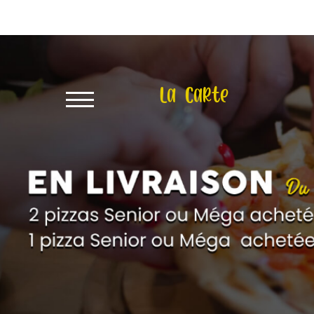
X
À
Emporter
La Carte
Allergènes
Charte
Qualité
C.G.V
Contact
Mentions
Légales
Mobile