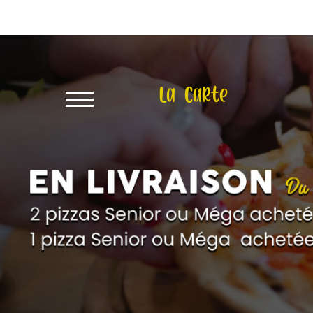
X
À
Emporter
La Carte
Allergènes
Charte
Qualité
C.G.V
Contact
Mentions
Légales
Mobile