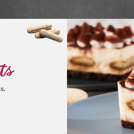
ts
s.