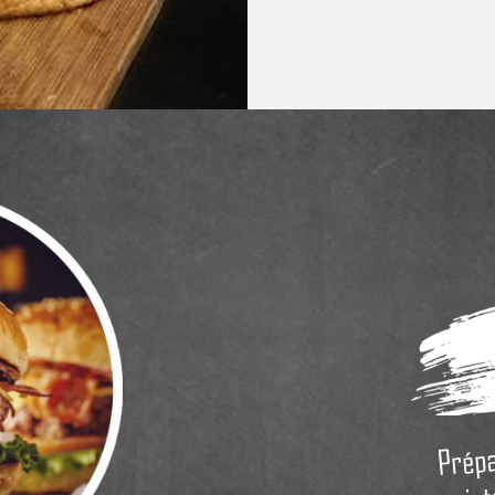
Prépa
jut