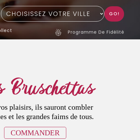
GO!
llect
Programme De Fidélité
 Bruschettas
vos plaisirs, ils sauront combler
tes et les grandes faims de tous.
COMMANDER