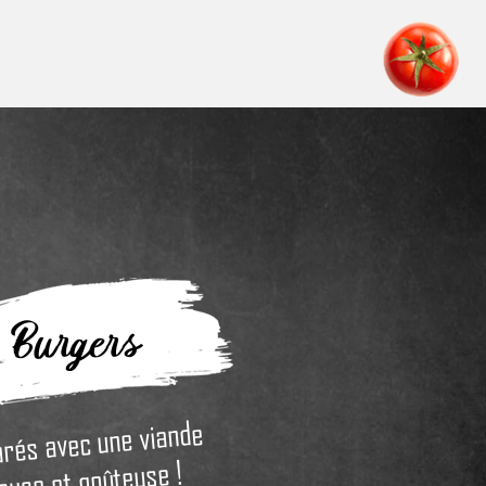
Burgers
rés avec une viande
euse et goûteuse !