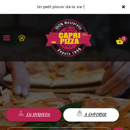
×
Un petit plaisir de la vie !
0
ACCUEIL
LA CARTE
VOTRE COMPTE
NOTRE RESTAURANT
EN LIVRAISON
A EMPORTER
VOS AVIS
MENTIONS LÉGALES