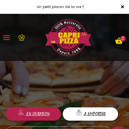
×
Un petit plaisir de la vie !
0
ACCUEIL
LA CARTE
VOTRE COMPTE
NOTRE RESTAURANT
EN LIVRAISON
A EMPORTER
VOS AVIS
MENTIONS LÉGALES