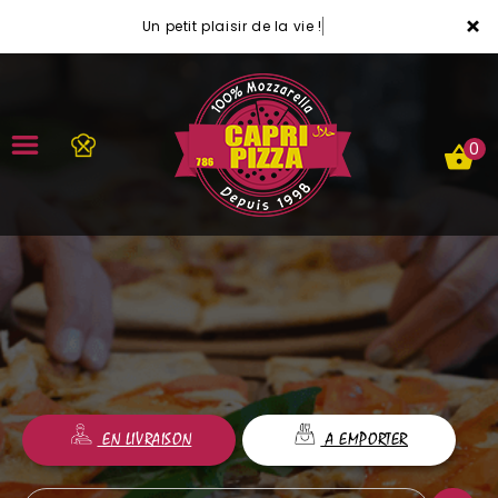
×
Un petit plaisir de la vie !
0
ACCUEIL
LA CARTE
VOTRE COMPTE
NOTRE RESTAURANT
EN LIVRAISON
A EMPORTER
VOS AVIS
MENTIONS LÉGALES