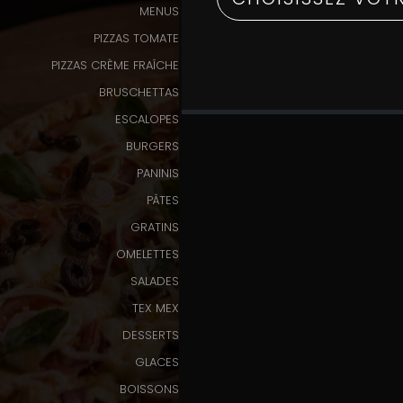
MENUS
Programme
PIZZAS TOMATE
De
PIZZAS CRÈME FRAÎCHE
Fidélité
BRUSCHETTAS
Vos
ESCALOPES
Avis
BURGERS
PANINIS
Zones
PÂTES
de
Livraison
GRATINS
OMELETTES
SALADES
TEX MEX
DESSERTS
GLACES
BOISSONS