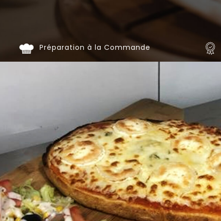
Programme
De
Fidélité
Préparation à la Commande
Vos
Avis
Zones
de
Livraison