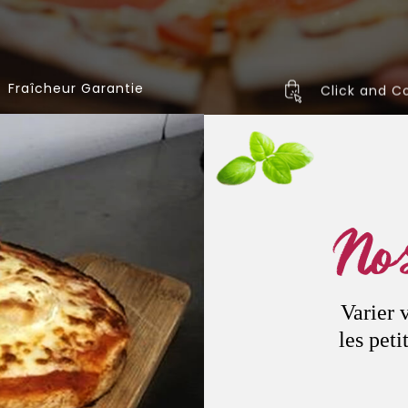
Fraîcheur Garantie
Click and Co
Nos
Varier 
les peti