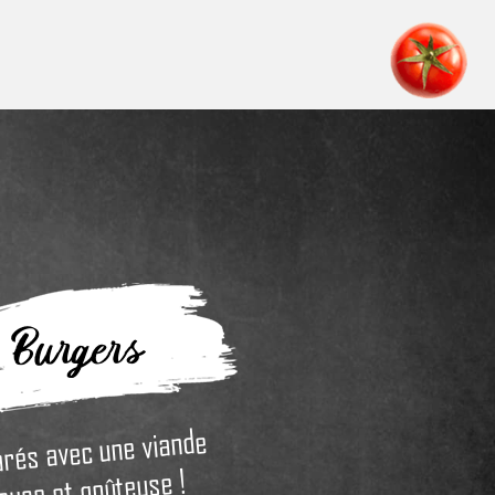
Burgers
rés avec une viande
euse et goûteuse !