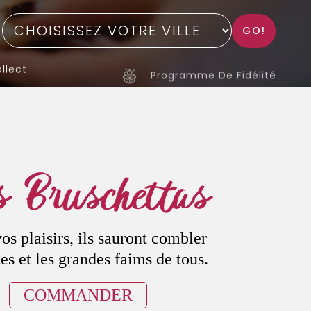
GO!
llect
Programme De Fidélité
 Bruschettas
vos plaisirs, ils sauront combler
tes et les grandes faims de tous.
COMMANDER