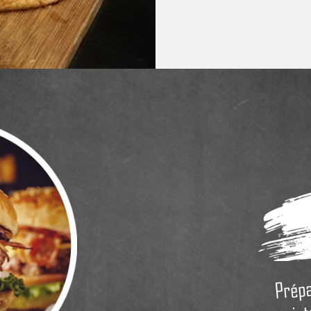
Prépa
jut