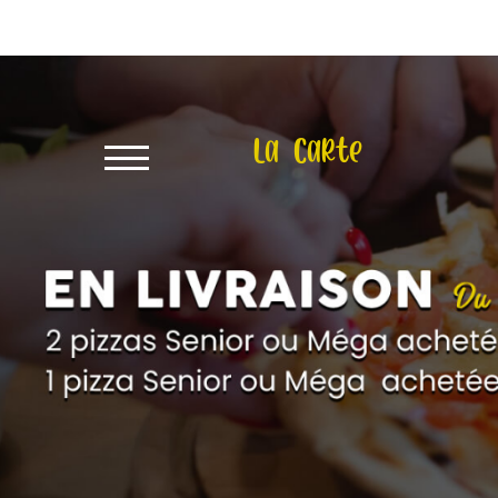
X
À
Emporter
La Carte
Allergènes
Charte
Qualité
C.G.V
Contact
Mentions
Légales
Mobile