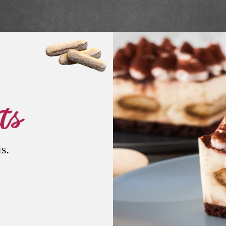
ts
s.