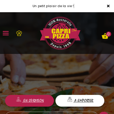
×
Un petit plaisir de la vie !
0
ACCUEIL
LA CARTE
VOTRE COMPTE
NOTRE RESTAURANT
EN LIVRAISON
A EMPORTER
VOS AVIS
MENTIONS LÉGALES