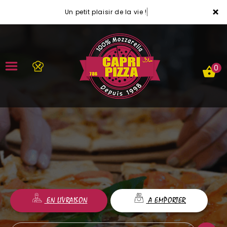
×
Un petit plaisir de la vie !
0
ACCUEIL
LA CARTE
VOTRE COMPTE
NOTRE RESTAURANT
EN LIVRAISON
A EMPORTER
VOS AVIS
MENTIONS LÉGALES