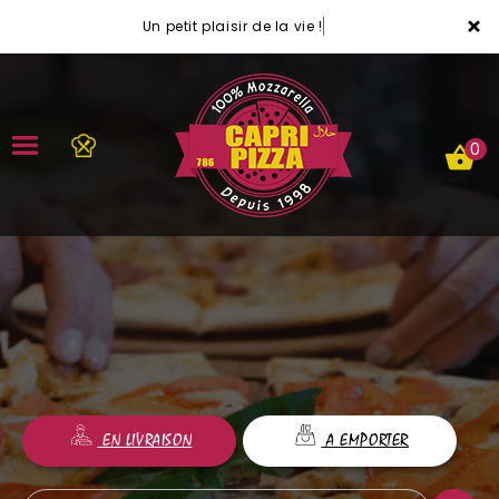
×
Un petit plaisir de la vie !
0
ACCUEIL
LA CARTE
VOTRE COMPTE
NOTRE RESTAURANT
EN LIVRAISON
A EMPORTER
VOS AVIS
MENTIONS LÉGALES