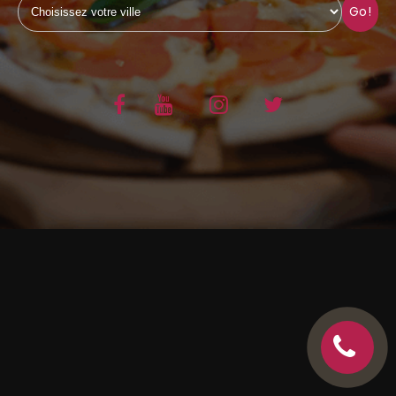
Go!
C.G.V