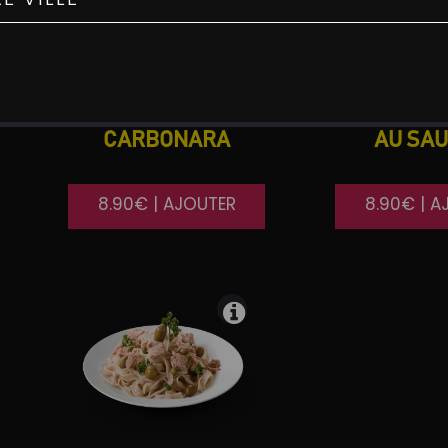
CARBONARA
AU SA
8.90€ | AJOUTER
8.90€ | A