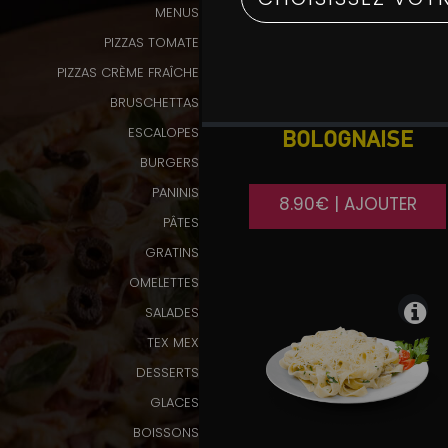
MENUS
Programme
PIZZAS TOMATE
De
PIZZAS CRÈME FRAÎCHE
Fidélité
BRUSCHETTAS
Vos
ESCALOPES
BOLOGNAISE
Avis
BURGERS
PANINIS
8.90€ | AJOUTER
Zones
PÂTES
de
Livraison
GRATINS
OMELETTES
SALADES
TEX MEX
DESSERTS
GLACES
BOISSONS