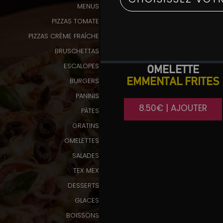
MENUS
Programme
PIZZAS TOMATE
De
PIZZAS CRÈME FRAÎCHE
Fidélité
BRUSCHETTAS
Vos
ESCALOPES
OMELETTE
Avis
BURGERS
EMMENTAL FRITES
PANINIS
Zones
8.50€ | AJOUTER
PÂTES
de
Livraison
GRATINS
OMELETTES
SALADES
TEX MEX
DESSERTS
GLACES
BOISSONS